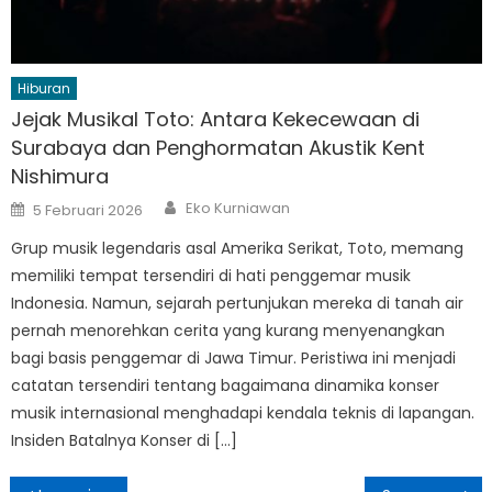
Hiburan
Jejak Musikal Toto: Antara Kekecewaan di
Surabaya dan Penghormatan Akustik Kent
Nishimura
Author
Posted
Eko Kurniawan
5 Februari 2026
on
Grup musik legendaris asal Amerika Serikat, Toto, memang
memiliki tempat tersendiri di hati penggemar musik
Indonesia. Namun, sejarah pertunjukan mereka di tanah air
pernah menorehkan cerita yang kurang menyenangkan
bagi basis penggemar di Jawa Timur. Peristiwa ini menjadi
catatan tersendiri tentang bagaimana dinamika konser
musik internasional menghadapi kendala teknis di lapangan.
Insiden Batalnya Konser di […]
Navigasi