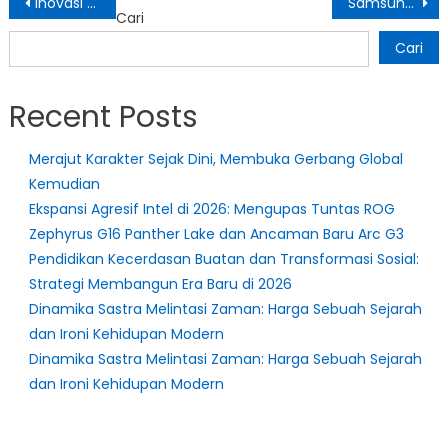
Inovasi Penyimpanan Data: Peluncuran SSD Enterprise SSSTC dan Pemahaman Mendasar Storage Device
Samsung Galaxy A15 4G Rajai Pasar Android, Namun Konflik Internal Bayangi Produksi Flagship Masa Depan
Cari
pos
Cari
Recent Posts
Merajut Karakter Sejak Dini, Membuka Gerbang Global
Kemudian
Ekspansi Agresif Intel di 2026: Mengupas Tuntas ROG
Zephyrus G16 Panther Lake dan Ancaman Baru Arc G3
Pendidikan Kecerdasan Buatan dan Transformasi Sosial:
Strategi Membangun Era Baru di 2026
Dinamika Sastra Melintasi Zaman: Harga Sebuah Sejarah
dan Ironi Kehidupan Modern
Dinamika Sastra Melintasi Zaman: Harga Sebuah Sejarah
dan Ironi Kehidupan Modern