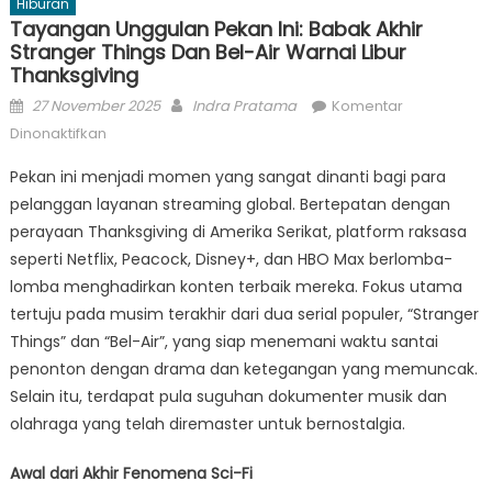
Hiburan
Tayangan Unggulan Pekan Ini: Babak Akhir
Stranger Things Dan Bel-Air Warnai Libur
Thanksgiving
Posted
Author
27 November 2025
Indra Pratama
Komentar
on
pada
Dinonaktifkan
Tayangan
Pekan ini menjadi momen yang sangat dinanti bagi para
Unggulan
pelanggan layanan streaming global. Bertepatan dengan
Pekan
perayaan Thanksgiving di Amerika Serikat, platform raksasa
Ini:
Babak
seperti Netflix, Peacock, Disney+, dan HBO Max berlomba-
Akhir
lomba menghadirkan konten terbaik mereka. Fokus utama
Stranger
tertuju pada musim terakhir dari dua serial populer, “Stranger
Things
Things” dan “Bel-Air”, yang siap menemani waktu santai
dan
penonton dengan drama dan ketegangan yang memuncak.
Bel-
Selain itu, terdapat pula suguhan dokumenter musik dan
Air
olahraga yang telah diremaster untuk bernostalgia.
Warnai
Libur
Awal dari Akhir Fenomena Sci-Fi
Thanksgiving