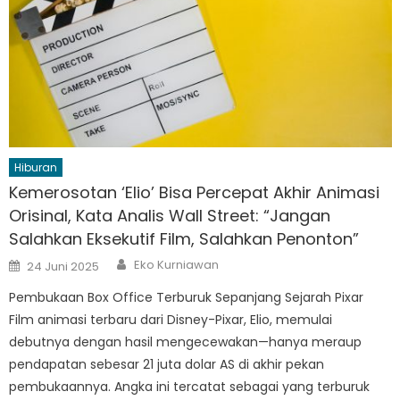
Hiburan
Kemerosotan ‘Elio’ Bisa Percepat Akhir Animasi
Orisinal, Kata Analis Wall Street: “Jangan
Salahkan Eksekutif Film, Salahkan Penonton”
Author
Posted
Eko Kurniawan
24 Juni 2025
on
Pembukaan Box Office Terburuk Sepanjang Sejarah Pixar
Film animasi terbaru dari Disney-Pixar, Elio, memulai
debutnya dengan hasil mengecewakan—hanya meraup
pendapatan sebesar 21 juta dolar AS di akhir pekan
pembukaannya. Angka ini tercatat sebagai yang terburuk