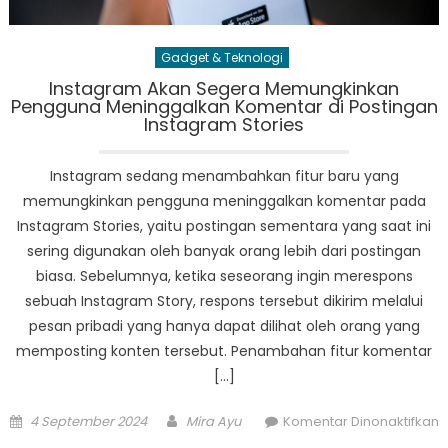
Gadget & Teknologi
Instagram Akan Segera Memungkinkan
Pengguna Meninggalkan Komentar di Postingan
Instagram Stories
Instagram sedang menambahkan fitur baru yang
memungkinkan pengguna meninggalkan komentar pada
Instagram Stories, yaitu postingan sementara yang saat ini
sering digunakan oleh banyak orang lebih dari postingan
biasa. Sebelumnya, ketika seseorang ingin merespons
sebuah Instagram Story, respons tersebut dikirim melalui
pesan pribadi yang hanya dapat dilihat oleh orang yang
memposting konten tersebut. Penambahan fitur komentar
[…]
Posted
Author
4 September 2024
Mira Ayu
Komentar Dinonaktifkan
on
pada