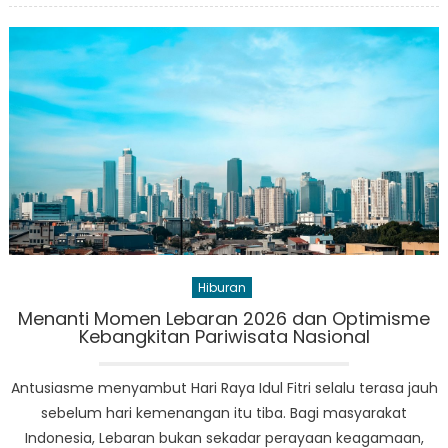
Musikal
Toto:
Antara
Kekecewaan
di
Surabaya
dan
Penghormatan
Akustik
Kent
Nishimura
Hiburan
Menanti Momen Lebaran 2026 dan Optimisme
Kebangkitan Pariwisata Nasional
Antusiasme menyambut Hari Raya Idul Fitri selalu terasa jauh
sebelum hari kemenangan itu tiba. Bagi masyarakat
Indonesia, Lebaran bukan sekadar perayaan keagamaan,