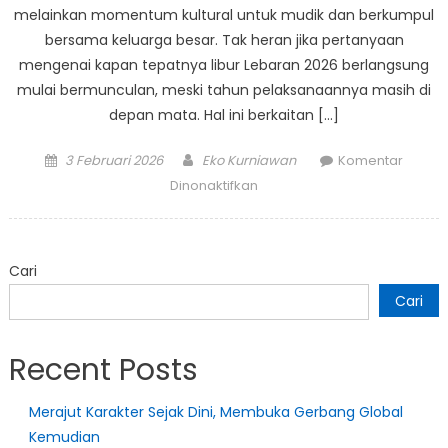
melainkan momentum kultural untuk mudik dan berkumpul
bersama keluarga besar. Tak heran jika pertanyaan
mengenai kapan tepatnya libur Lebaran 2026 berlangsung
mulai bermunculan, meski tahun pelaksanaannya masih di
depan mata. Hal ini berkaitan […]
Posted
Author
3 Februari 2026
Eko Kurniawan
Komentar
on
pada
Dinonaktifkan
Menanti
Momen
Lebaran
Cari
2026
dan
Cari
Optimisme
Kebangkitan
Recent Posts
Pariwisata
Nasional
Merajut Karakter Sejak Dini, Membuka Gerbang Global
Kemudian