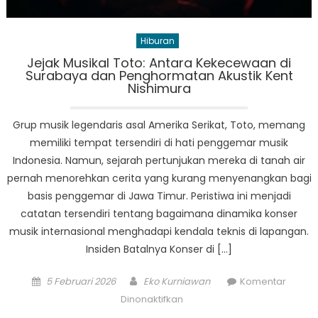
Hiburan
Jejak Musikal Toto: Antara Kekecewaan di
Surabaya dan Penghormatan Akustik Kent
Nishimura
Grup musik legendaris asal Amerika Serikat, Toto, memang
memiliki tempat tersendiri di hati penggemar musik
Indonesia. Namun, sejarah pertunjukan mereka di tanah air
pernah menorehkan cerita yang kurang menyenangkan bagi
basis penggemar di Jawa Timur. Peristiwa ini menjadi
catatan tersendiri tentang bagaimana dinamika konser
musik internasional menghadapi kendala teknis di lapangan.
Insiden Batalnya Konser di […]
Posted
Author
5 Februari 2026
Eko Kurniawan
Komentar
on
pada
Dinonaktifkan
Jejak